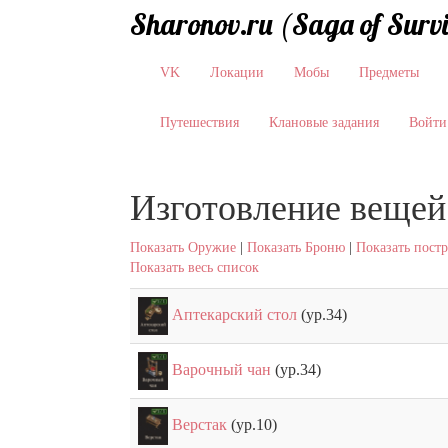
Sharonov.ru (Saga of Surv
VK
Локации
Мобы
Предметы
Путешествия
Клановые задания
Войти
Изготовление вещей
Показать Оружие
|
Показать Броню
|
Показать пост
Показать весь список
Аптекарский стол
(ур.34)
Варочный чан
(ур.34)
Верстак
(ур.10)