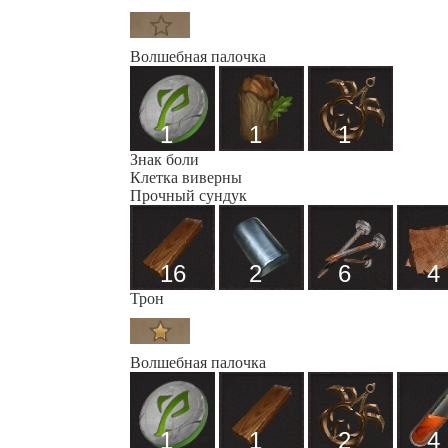
Волшебная палочка
1
1
1
Знак боли
Клетка виверны
Прочный сундук
16
2
6
4
Трон
Волшебная палочка
1
1
2
4