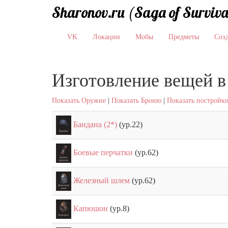
Sharonov.ru (Saga of Surviva
VK
Локации
Мобы
Предметы
Соз
Изготовление вещей в
Показать Оружие
|
Показать Броню
|
Показать постройк
Бандана (2*)
(ур.22)
Боевые перчатки
(ур.62)
Железный шлем
(ур.62)
Капюшон
(ур.8)