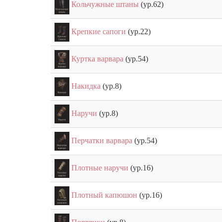
Кольчужные штаны
(ур.62)
Крепкие сапоги
(ур.22)
Куртка варвара
(ур.54)
Накидка
(ур.8)
Наручи
(ур.8)
Перчатки варвара
(ур.54)
Плотные наручи
(ур.16)
Плотный капюшон
(ур.16)