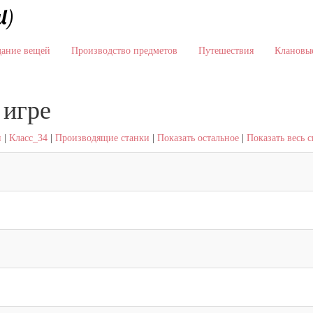
l)
дание вещей
Производство предметов
Путешествия
Клановые
 игре
и
|
Класс_34
|
Производящие станки
|
Показать остальное
|
Показать весь 