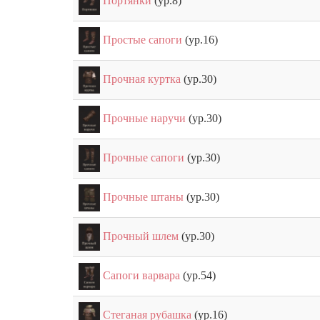
Портянки
(ур.8)
Простые сапоги
(ур.16)
Прочная куртка
(ур.30)
Прочные наручи
(ур.30)
Прочные сапоги
(ур.30)
Прочные штаны
(ур.30)
Прочный шлем
(ур.30)
Сапоги варвара
(ур.54)
Стеганая рубашка
(ур.16)