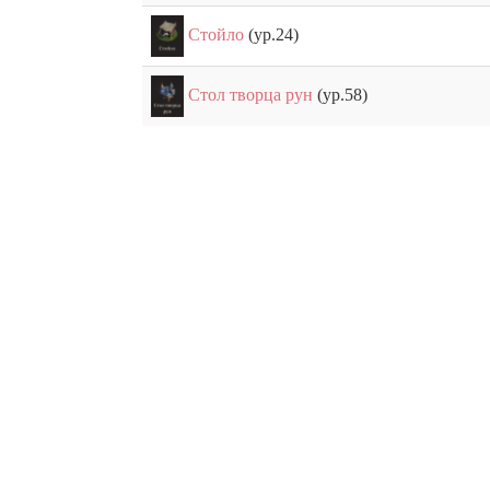
Стойло
(ур.24)
Стол творца рун
(ур.58)