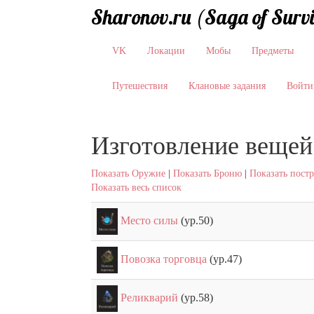
Sharonov.ru (Saga of Surv
VK
Локации
Мобы
Предметы
Путешествия
Клановые задания
Войти
Изготовление вещей
Показать Оружие
|
Показать Броню
|
Показать пост
Показать весь список
Место силы
(ур.50)
Повозка торговца
(ур.47)
Реликварий
(ур.58)