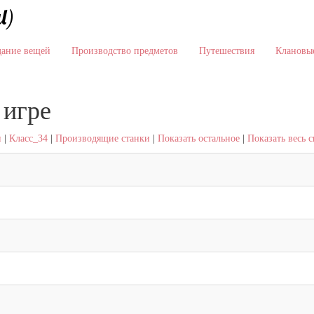
l)
дание вещей
Производство предметов
Путешествия
Клановые
 игре
и
|
Класс_34
|
Производящие станки
|
Показать остальное
|
Показать весь 