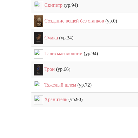
Скипетр
(ур.94)
Создание вещей без станков
(ур.0)
Сумка
(ур.34)
Талисман молний
(ур.94)
Трон
(ур.66)
Тяжелый шлем
(ур.72)
Хранитель
(ур.90)