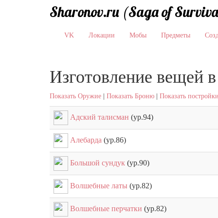
Sharonov.ru (Saga of Surviva
VK
Локации
Мобы
Предметы
Соз
Изготовление вещей в
Показать Оружие
|
Показать Броню
|
Показать постройк
Адский талисман
(ур.94)
Алебарда
(ур.86)
Большой сундук
(ур.90)
Волшебные латы
(ур.82)
Волшебные перчатки
(ур.82)