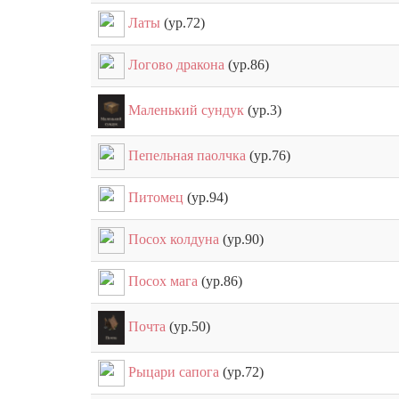
Латы
(ур.72)
Логово дракона
(ур.86)
Маленький сундук
(ур.3)
Пепельная паолчка
(ур.76)
Питомец
(ур.94)
Посох колдуна
(ур.90)
Посох мага
(ур.86)
Почта
(ур.50)
Рыцари сапога
(ур.72)