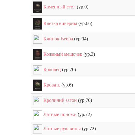
Каменный стол
(ур.0)
Клетка виверны
(ур.66)
Клинок Веора
(ур.94)
Кожаный мешочек
(ур.3)
Колодец
(ур.76)
Кровать
(ур.6)
Кроличий загон
(ур.76)
Латные поножи
(ур.72)
Латные рукавицы
(ур.72)