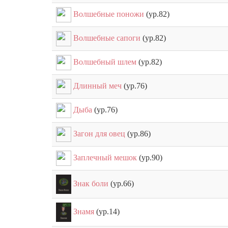
Волшебные поножи
(ур.82)
Волшебные сапоги
(ур.82)
Волшебный шлем
(ур.82)
Длинный меч
(ур.76)
Дыба
(ур.76)
Загон для овец
(ур.86)
Заплечный мешок
(ур.90)
Знак боли
(ур.66)
Знамя
(ур.14)