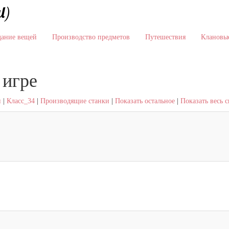
l)
дание вещей
Производство предметов
Путешествия
Клановые
 игре
и
|
Класс_34
|
Производящие станки
|
Показать остальное
|
Показать весь 