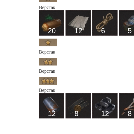
Верстак
20
12
6
5
Верстак
Верстак
Верстак
12
8
12
8