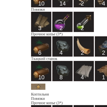
10
14
2
4
Повязки
3
2
2
Прочное копье (3*)
6
4
2
2
Ткацкий станок
10
8
4
1
Коптильня
Повязки
Прочное копье (3*)