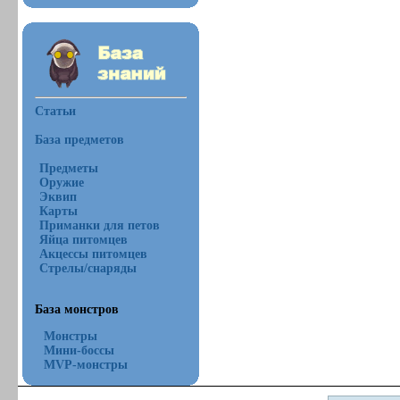
Статьи
База предметов
Предметы
Оружие
Эквип
Карты
Приманки для петов
Яйца питомцев
Акцессы питомцев
Стрелы/снаряды
База монстров
Монстры
Мини-боссы
MVP-монстры