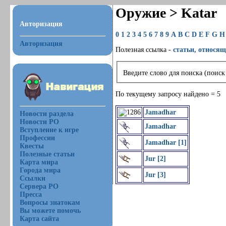
Оружие > Katar
Авторизация
0
1
2
3
4
5
6
7
8
9
A
B
C
D
E
F
G
H
Авторизация
Полезная ссылка -
статьи, относящ
Введите слово для поиска (поиск
По текущему запросу найдено = 5
Jamadhar
Новости раздела
Новости РО
Jamadhar
Вступление к игре
Профессии
Jamadhar [1]
Квесты
Полезные статьи
Jur [2]
Карта мира
Города мира
Jur [3]
Ссылки
Сервера РО
Пресса
Вопросы знатокам
Вы можете помочь
Карта сайта