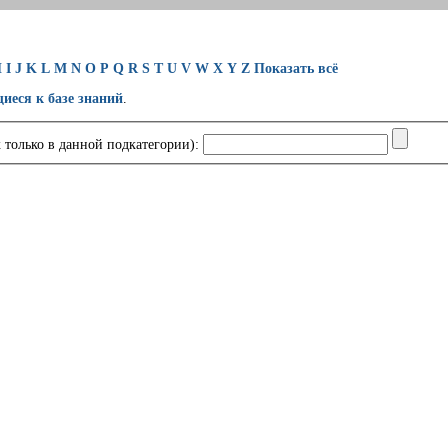
H
I
J
K
L
M
N
O
P
Q
R
S
T
U
V
W
X
Y
Z
Показать всё
щиеся к базе знаний
.
 только в данной подкатегории):