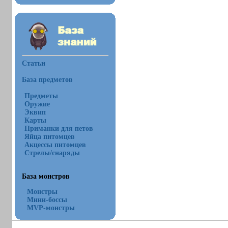
Статьи
База предметов
Предметы
Оружие
Эквип
Карты
Приманки для петов
Яйца питомцев
Акцессы питомцев
Стрелы/снаряды
База монстров
Монстры
Мини-боссы
MVP-монстры