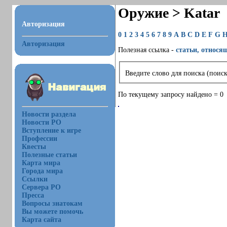
Оружие > Katar
Авторизация
0
1
2
3
4
5
6
7
8
9
A
B
C
D
E
F
G
Авторизация
Полезная ссылка -
статьи, относя
Введите слово для поиска (поиск
По текущему запросу найдено = 0
Новости раздела
Новости РО
Вступление к игре
Профессии
Квесты
Полезные статьи
Карта мира
Города мира
Ссылки
Сервера РО
Пресса
Вопросы знатокам
Вы можете помочь
Карта сайта