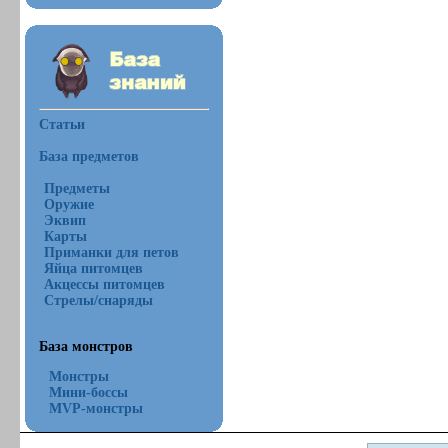
Статьи
База предметов
Предметы
Оружие
Эквип
Карты
Приманки для петов
Яйца питомцев
Акцессы питомцев
Стрелы/снаряды
База монстров
Монстры
Мини-боссы
MVP-монстры