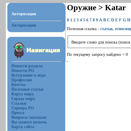
Оружие > Katar
Авторизация
0
1
2
3
4
5
6
7
8
9
A
B
C
D
E
F
G
H
Авторизация
Полезная ссылка -
статьи, относящ
Введите слово для поиска (поиск
По текущему запросу найдено = 0
Новости раздела
Новости РО
Вступление к игре
Профессии
Квесты
Полезные статьи
Карта мира
Города мира
Ссылки
Сервера РО
Пресса
Вопросы знатокам
Вы можете помочь
Карта сайта