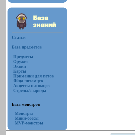
Статьи
База предметов
Предметы
Оружие
Эквип
Карты
Приманки для петов
Яйца питомцев
Акцессы питомцев
Стрелы/снаряды
База монстров
Монстры
Мини-боссы
MVP-монстры