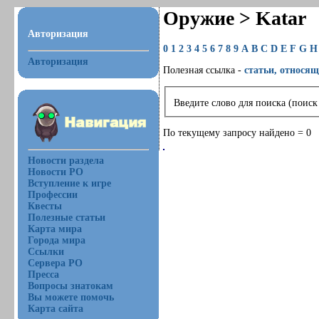
Оружие > Katar
Авторизация
0
1
2
3
4
5
6
7
8
9
A
B
C
D
E
F
G
H
Авторизация
Полезная ссылка -
статьи, относящ
Введите слово для поиска (поиск
По текущему запросу найдено = 0
Новости раздела
Новости РО
Вступление к игре
Профессии
Квесты
Полезные статьи
Карта мира
Города мира
Ссылки
Сервера РО
Пресса
Вопросы знатокам
Вы можете помочь
Карта сайта