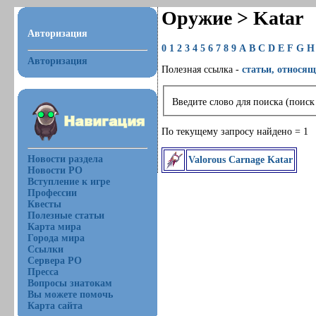
Оружие > Katar
Авторизация
0
1
2
3
4
5
6
7
8
9
A
B
C
D
E
F
G
H
Авторизация
Полезная ссылка -
статьи, относящ
Введите слово для поиска (поиск
По текущему запросу найдено = 1
Новости раздела
Valorous Carnage Katar
Новости РО
Вступление к игре
Профессии
Квесты
Полезные статьи
Карта мира
Города мира
Ссылки
Сервера РО
Пресса
Вопросы знатокам
Вы можете помочь
Карта сайта