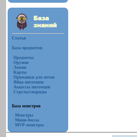
Статьи
База предметов
Предметы
Оружие
Эквип
Карты
Приманки для петов
Яйца питомцев
Акцессы питомцев
Стрелы/снаряды
База монстров
Монстры
Мини-боссы
MVP-монстры