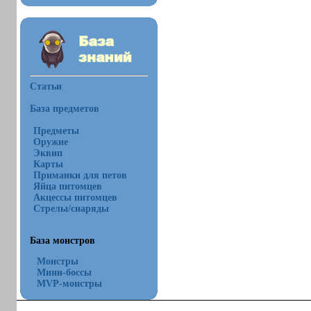
Статьи
База предметов
Предметы
Оружие
Эквип
Карты
Приманки для петов
Яйца питомцев
Акцессы питомцев
Стрелы/снаряды
База монстров
Монстры
Мини-боссы
MVP-монстры