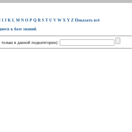
H
I
J
K
L
M
N
O
P
Q
R
S
T
U
V
W
X
Y
Z
Показать всё
щиеся к базе знаний
.
 только в данной подкатегории):