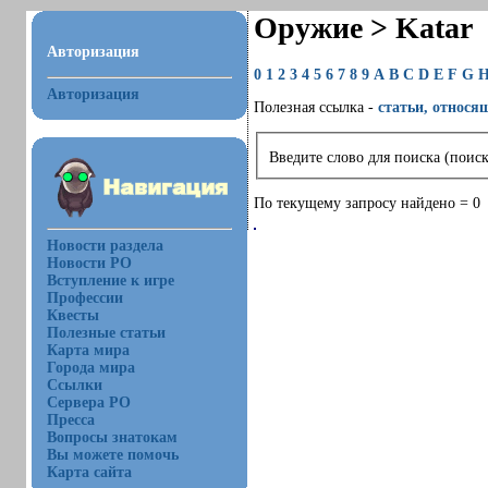
Оружие > Katar
Авторизация
0
1
2
3
4
5
6
7
8
9
A
B
C
D
E
F
G
Авторизация
Полезная ссылка -
статьи, относя
Введите слово для поиска (поиск
По текущему запросу найдено = 0
Новости раздела
Новости РО
Вступление к игре
Профессии
Квесты
Полезные статьи
Карта мира
Города мира
Ссылки
Сервера РО
Пресса
Вопросы знатокам
Вы можете помочь
Карта сайта