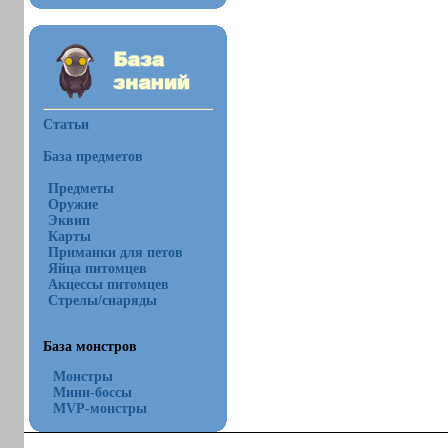
Статьи
База предметов
Предметы
Оружие
Эквип
Карты
Приманки для петов
Яйца питомцев
Акцессы питомцев
Стрелы/снаряды
База монстров
Монстры
Мини-боссы
MVP-монстры