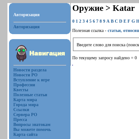
Оружие > Katar
Авторизация
0
1
2
3
4
5
6
7
8
9
A
B
C
D
E
F
G
Авторизация
Полезная ссылка -
статьи, относя
Введите слово для поиска (поиск
По текущему запросу найдено = 0
Новости раздела
Новости РО
Вступление к игре
Профессии
Квесты
Полезные статьи
Карта мира
Города мира
Ссылки
Сервера РО
Пресса
Вопросы знатокам
Вы можете помочь
Карта сайта