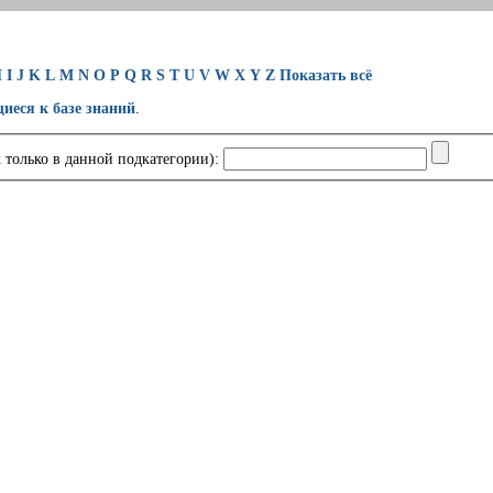
H
I
J
K
L
M
N
O
P
Q
R
S
T
U
V
W
X
Y
Z
Показать всё
щиеся к базе знаний
.
 только в данной подкатегории):