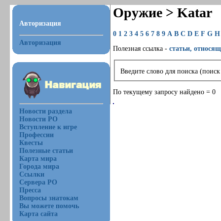
Оружие > Katar
Авторизация
0
1
2
3
4
5
6
7
8
9
A
B
C
D
E
F
G
H
Авторизация
Полезная ссылка -
статьи, относящ
Введите слово для поиска (поиск
По текущему запросу найдено = 0
Новости раздела
Новости РО
Вступление к игре
Профессии
Квесты
Полезные статьи
Карта мира
Города мира
Ссылки
Сервера РО
Пресса
Вопросы знатокам
Вы можете помочь
Карта сайта