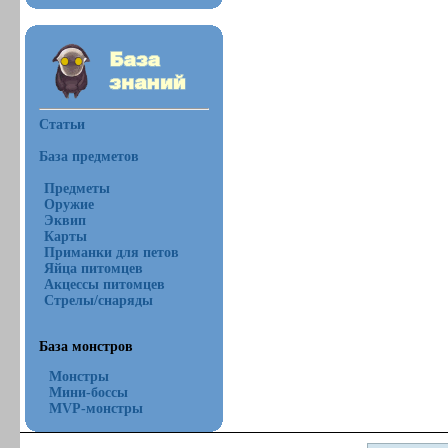
Статьи
База предметов
Предметы
Оружие
Эквип
Карты
Приманки для петов
Яйца питомцев
Акцессы питомцев
Стрелы/снаряды
База монстров
Монстры
Мини-боссы
MVP-монстры