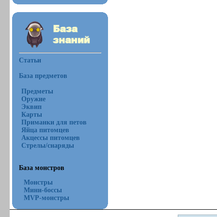
Статьи
База предметов
Предметы
Оружие
Эквип
Карты
Приманки для петов
Яйца питомцев
Акцессы питомцев
Стрелы/снаряды
База монстров
Монстры
Мини-боссы
MVP-монстры