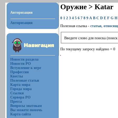
Оружие > Katar
Авторизация
0
1
2
3
4
5
6
7
8
9
A
B
C
D
E
F
G
H
Авторизация
Полезная ссылка -
статьи, относящ
Введите слово для поиска (поиск
По текущему запросу найдено = 0
Новости раздела
Новости РО
Вступление к игре
Профессии
Квесты
Полезные статьи
Карта мира
Города мира
Ссылки
Сервера РО
Пресса
Вопросы знатокам
Вы можете помочь
Карта сайта