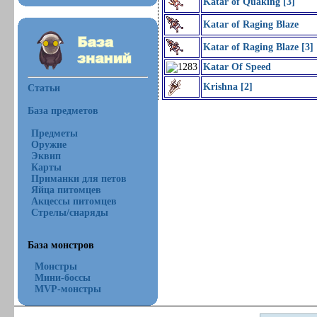
Katar of Quaking [3]
Katar of Raging Blaze
Katar of Raging Blaze [3]
Katar Of Speed
Krishna [2]
Статьи
База предметов
Предметы
Оружие
Эквип
Карты
Приманки для петов
Яйца питомцев
Акцессы питомцев
Стрелы/снаряды
База монстров
Монстры
Мини-боссы
MVP-монстры