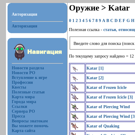
Оружие > Katar
Авторизация
0
1
2
3
4
5
6
7
8
9
A
B
C
D
E
F
G
H
Авторизация
Полезная ссылка -
статьи, относящ
Введите слово для поиска (поиск
По текущему запросу найдено = 12
Новости раздела
Katar [1]
Новости РО
Вступление к игре
Katar [2]
Профессии
Квесты
Katar of Frozen Icicle
Полезные статьи
Карта мира
Katar of Frozen Icicle [3]
Города мира
Ссылки
Katar of Piercing Wind
Сервера РО
Пресса
Katar of Piercing Wind [3
Вопросы знатокам
Вы можете помочь
Katar of Quaking
Карта сайта