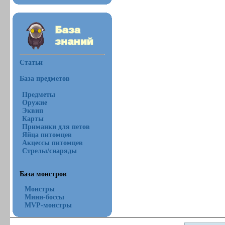
Статьи
База предметов
Предметы
Оружие
Эквип
Карты
Приманки для петов
Яйца питомцев
Акцессы питомцев
Стрелы/снаряды
База монстров
Монстры
Мини-боссы
MVP-монстры