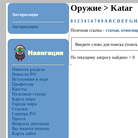
Оружие > Katar
Авторизация
0
1
2
3
4
5
6
7
8
9
A
B
C
D
E
F
G
H
Авторизация
Полезная ссылка -
статьи, относящ
Введите слово для поиска (поиск
По текущему запросу найдено = 0
Новости раздела
Новости РО
Вступление к игре
Профессии
Квесты
Полезные статьи
Карта мира
Города мира
Ссылки
Сервера РО
Пресса
Вопросы знатокам
Вы можете помочь
Карта сайта