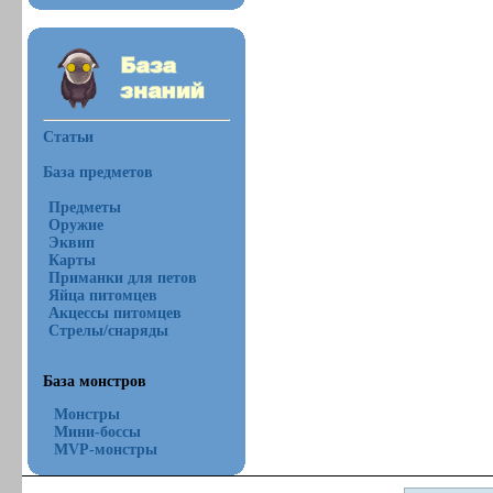
Статьи
База предметов
Предметы
Оружие
Эквип
Карты
Приманки для петов
Яйца питомцев
Акцессы питомцев
Стрелы/снаряды
База монстров
Монстры
Мини-боссы
MVP-монстры