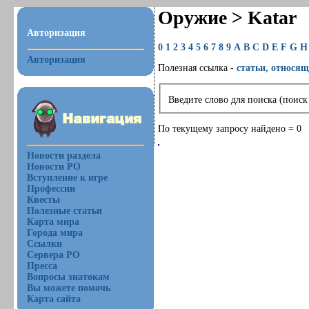
Оружие > Katar
Авторизация
0
1
2
3
4
5
6
7
8
9
A
B
C
D
E
F
G
H
Авторизация
Полезная ссылка -
статьи, относящ
Введите слово для поиска (поиск
По текущему запросу найдено = 0
Новости раздела
Новости РО
Вступление к игре
Профессии
Квесты
Полезные статьи
Карта мира
Города мира
Ссылки
Сервера РО
Пресса
Вопросы знатокам
Вы можете помочь
Карта сайта