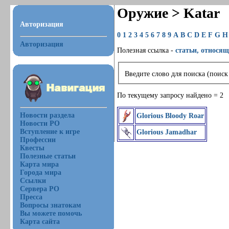
Оружие > Katar
Авторизация
0
1
2
3
4
5
6
7
8
9
A
B
C
D
E
F
G
H
Авторизация
Полезная ссылка -
статьи, относящ
Введите слово для поиска (поиск
По текущему запросу найдено = 2
Новости раздела
Glorious Bloody Roar
Новости РО
Вступление к игре
Glorious Jamadhar
Профессии
Квесты
Полезные статьи
Карта мира
Города мира
Ссылки
Сервера РО
Пресса
Вопросы знатокам
Вы можете помочь
Карта сайта