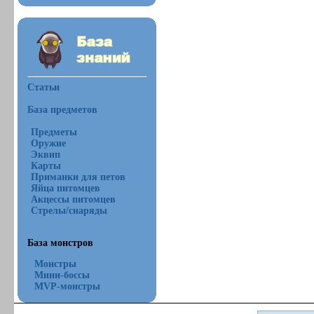
Статьи
База предметов
Предметы
Оружие
Эквип
Карты
Приманки для петов
Яйца питомцев
Акцессы питомцев
Стрелы/снаряды
База монстров
Монстры
Мини-боссы
MVP-монстры