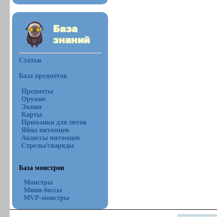
Статьи
База предметов
Предметы
Оружие
Эквип
Карты
Приманки для петов
Яйца питомцев
Акцессы питомцев
Стрелы/снаряды
База монстров
Монстры
Мини-боссы
MVP-монстры