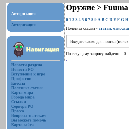
Оружие > Fuuma 
Авторизация
0
1
2
3
4
5
6
7
8
9
A
B
C
D
E
F
G
H
Авторизация
Полезная ссылка -
статьи, относящ
Введите слово для поиска (поиск
По текущему запросу найдено = 0
Новости раздела
Новости РО
Вступление к игре
Профессии
Квесты
Полезные статьи
Карта мира
Города мира
Ссылки
Сервера РО
Пресса
Вопросы знатокам
Вы можете помочь
Карта сайта