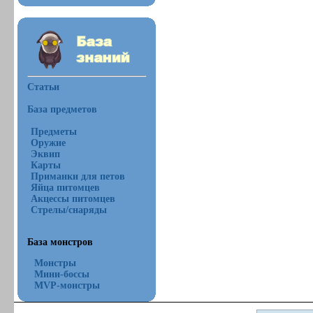
Статьи
База предметов
Предметы
Оружие
Эквип
Карты
Приманки для петов
Яйца питомцев
Акцессы питомцев
Стрелы/снаряды
База монстров
Монстры
Мини-боссы
MVP-монстры