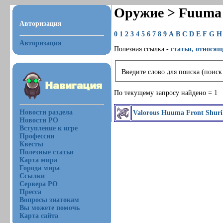
Оружие > Fuuma 
Авторизация
0
1
2
3
4
5
6
7
8
9
A
B
C
D
E
F
G
H
Авторизация
Полезная ссылка -
статьи, относящ
Введите слово для поиска (поиск
По текущему запросу найдено = 1
Новости раздела
Valorous Huuma Front Shur
Новости РО
Вступление к игре
Профессии
Квесты
Полезные статьи
Карта мира
Города мира
Ссылки
Сервера РО
Пресса
Вопросы знатокам
Вы можете помочь
Карта сайта