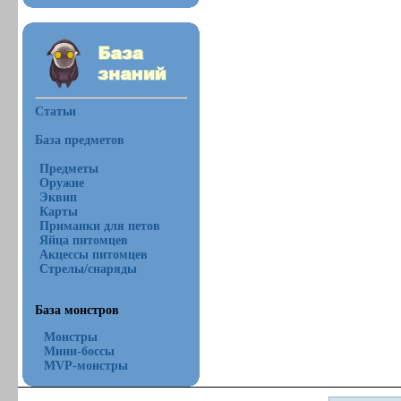
Статьи
База предметов
Предметы
Оружие
Эквип
Карты
Приманки для петов
Яйца питомцев
Акцессы питомцев
Стрелы/снаряды
База монстров
Монстры
Мини-боссы
MVP-монстры