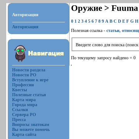
Оружие > Fuuma 
Авторизация
0
1
2
3
4
5
6
7
8
9
A
B
C
D
E
F
G
H
Авторизация
Полезная ссылка -
статьи, относящ
Введите слово для поиска (поиск
По текущему запросу найдено = 0
Новости раздела
Новости РО
Вступление к игре
Профессии
Квесты
Полезные статьи
Карта мира
Города мира
Ссылки
Сервера РО
Пресса
Вопросы знатокам
Вы можете помочь
Карта сайта