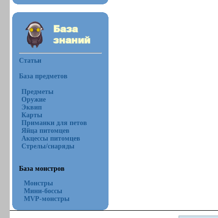
Статьи
База предметов
Предметы
Оружие
Эквип
Карты
Приманки для петов
Яйца питомцев
Акцессы питомцев
Стрелы/снаряды
База монстров
Монстры
Мини-боссы
MVP-монстры