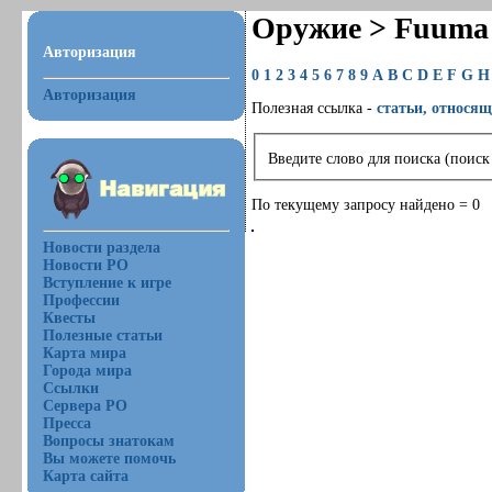
Оружие > Fuuma 
Авторизация
0
1
2
3
4
5
6
7
8
9
A
B
C
D
E
F
G
H
Авторизация
Полезная ссылка -
статьи, относящ
Введите слово для поиска (поиск
По текущему запросу найдено = 0
Новости раздела
Новости РО
Вступление к игре
Профессии
Квесты
Полезные статьи
Карта мира
Города мира
Ссылки
Сервера РО
Пресса
Вопросы знатокам
Вы можете помочь
Карта сайта