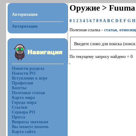
Оружие > Fuuma 
Авторизация
0
1
2
3
4
5
6
7
8
9
A
B
C
D
E
F
G
H
Авторизация
Полезная ссылка -
статьи, относящ
Введите слово для поиска (поиск
По текущему запросу найдено = 0
Новости раздела
Новости РО
Вступление к игре
Профессии
Квесты
Полезные статьи
Карта мира
Города мира
Ссылки
Сервера РО
Пресса
Вопросы знатокам
Вы можете помочь
Карта сайта