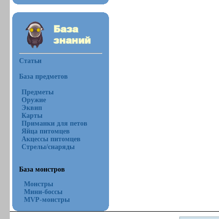
Статьи
База предметов
Предметы
Оружие
Эквип
Карты
Приманки для петов
Яйца питомцев
Акцессы питомцев
Стрелы/снаряды
База монстров
Монстры
Мини-боссы
MVP-монстры