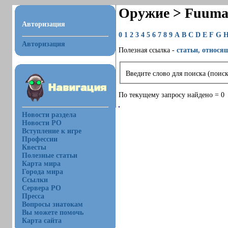
Оружие > Fuuma
Авторизация
0
1
2
3
4
5
6
7
8
9
A
B
C
D
E
F
G
Авторизация
Полезная ссылка -
статьи, относя
Введите слово для поиска (поиск
По текущему запросу найдено = 0
Новости раздела
Новости РО
Вступление к игре
Профессии
Квесты
Полезные статьи
Карта мира
Города мира
Ссылки
Сервера РО
Пресса
Вопросы знатокам
Вы можете помочь
Карта сайта