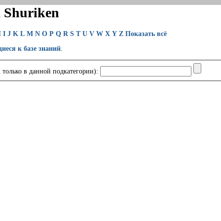
 Shuriken
H
I
J
K
L
M
N
O
P
Q
R
S
T
U
V
W
X
Y
Z
Показать всё
щиеся к базе знаний
.
 только в данной подкатегории):