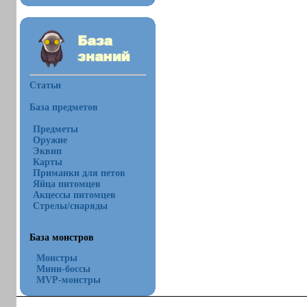
Статьи
База предметов
Предметы
Оружие
Эквип
Карты
Приманки для петов
Яйца питомцев
Акцессы питомцев
Стрелы/снаряды
База монстров
Монстры
Мини-боссы
MVP-монстры