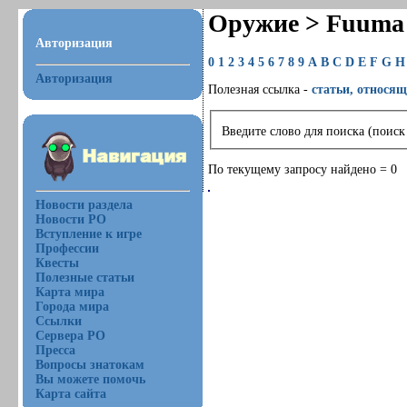
Оружие > Fuuma 
Авторизация
0
1
2
3
4
5
6
7
8
9
A
B
C
D
E
F
G
H
Авторизация
Полезная ссылка -
статьи, относящ
Введите слово для поиска (поиск
По текущему запросу найдено = 0
Новости раздела
Новости РО
Вступление к игре
Профессии
Квесты
Полезные статьи
Карта мира
Города мира
Ссылки
Сервера РО
Пресса
Вопросы знатокам
Вы можете помочь
Карта сайта