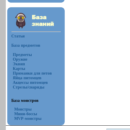
Статьи
База предметов
Предметы
Оружие
Эквип
Карты
Приманки для петов
Яйца питомцев
Акцессы питомцев
Стрелы/снаряды
База монстров
Монстры
Мини-боссы
MVP-монстры