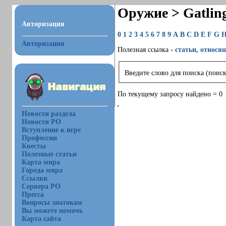
Оружие > Gatlin
Авторизация
0
1
2
3
4
5
6
7
8
9
A
B
C
D
E
F
G
Авторизация
Полезная ссылка -
статьи, относя
Введите слово для поиска (поиск
По текущему запросу найдено = 0
Новости раздела
Новости РО
Вступление к игре
Профессии
Квесты
Полезные статьи
Карта мира
Города мира
Ссылки
Сервера РО
Пресса
Вопросы знатокам
Вы можете помочь
Карта сайта