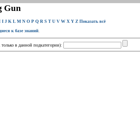
g Gun
H
I
J
K
L
M
N
O
P
Q
R
S
T
U
V
W
X
Y
Z
Показать всё
щиеся к базе знаний
.
 только в данной подкатегории):