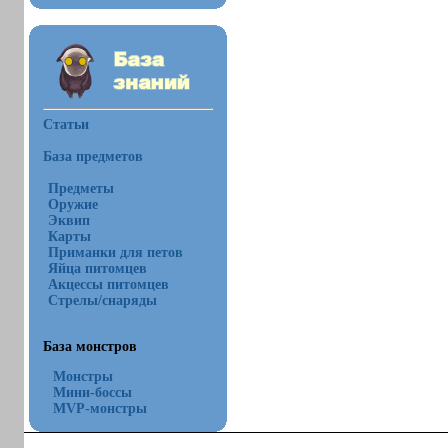
Статьи
База предметов
Предметы
Оружие
Эквип
Карты
Приманки для петов
Яйца питомцев
Акцессы питомцев
Стрелы/снаряды
База монстров
Монстры
Мини-боссы
MVP-монстры