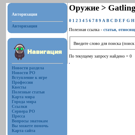
Оружие > Gatlin
Авторизация
0
1
2
3
4
5
6
7
8
9
A
B
C
D
E
F
G
H
Авторизация
Полезная ссылка -
статьи, относящ
Введите слово для поиска (поиск
По текущему запросу найдено = 0
Новости раздела
Новости РО
Вступление к игре
Профессии
Квесты
Полезные статьи
Карта мира
Города мира
Ссылки
Сервера РО
Пресса
Вопросы знатокам
Вы можете помочь
Карта сайта