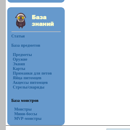
Статьи
База предметов
Предметы
Оружие
Эквип
Карты
Приманки для петов
Яйца питомцев
Акцессы питомцев
Стрелы/снаряды
База монстров
Монстры
Мини-боссы
MVP-монстры