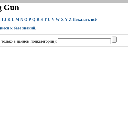
g Gun
H
I
J
K
L
M
N
O
P
Q
R
S
T
U
V
W
X
Y
Z
Показать всё
щиеся к базе знаний
.
 только в данной подкатегории):