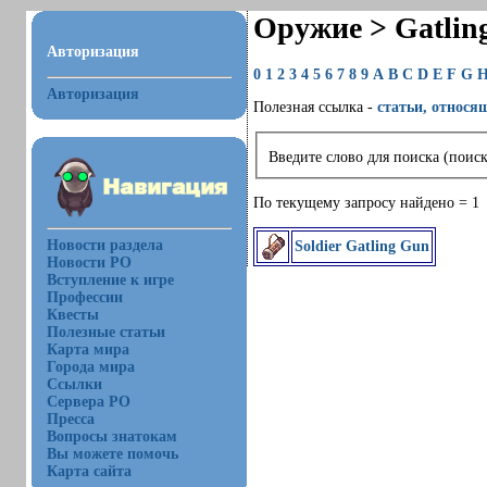
Оружие > Gatlin
Авторизация
0
1
2
3
4
5
6
7
8
9
A
B
C
D
E
F
G
Авторизация
Полезная ссылка -
статьи, относя
Введите слово для поиска (поиск
По текущему запросу найдено = 1
Новости раздела
Soldier Gatling Gun
Новости РО
Вступление к игре
Профессии
Квесты
Полезные статьи
Карта мира
Города мира
Ссылки
Сервера РО
Пресса
Вопросы знатокам
Вы можете помочь
Карта сайта