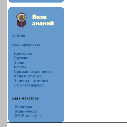
Статьи
База предметов
Предметы
Оружие
Эквип
Карты
Приманки для петов
Яйца питомцев
Акцессы питомцев
Стрелы/снаряды
База монстров
Монстры
Мини-боссы
MVP-монстры