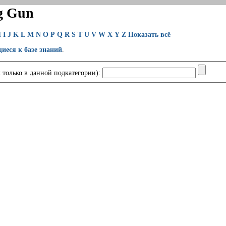
g Gun
H
I
J
K
L
M
N
O
P
Q
R
S
T
U
V
W
X
Y
Z
Показать всё
щиеся к базе знаний
.
 только в данной подкатегории):