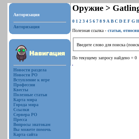
Оружие > Gatlin
Авторизация
0
1
2
3
4
5
6
7
8
9
A
B
C
D
E
F
G
Авторизация
Полезная ссылка -
статьи, относя
Введите слово для поиска (поиск
По текущему запросу найдено = 0
Новости раздела
Новости РО
Вступление к игре
Профессии
Квесты
Полезные статьи
Карта мира
Города мира
Ссылки
Сервера РО
Пресса
Вопросы знатокам
Вы можете помочь
Карта сайта