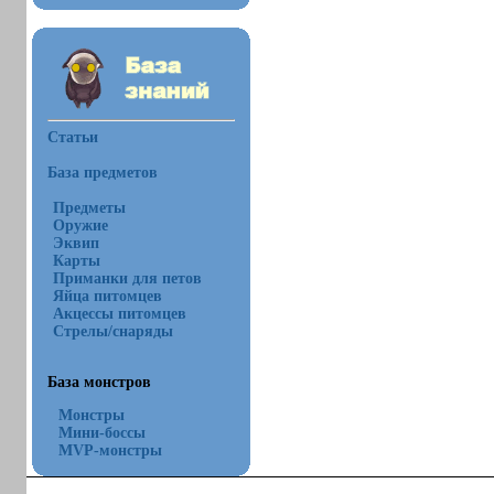
Статьи
База предметов
Предметы
Оружие
Эквип
Карты
Приманки для петов
Яйца питомцев
Акцессы питомцев
Стрелы/снаряды
База монстров
Монстры
Мини-боссы
MVP-монстры