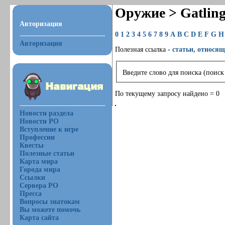
Оружие > Gatlin
Авторизация
0
1
2
3
4
5
6
7
8
9
A
B
C
D
E
F
G
H
Авторизация
Полезная ссылка -
статьи, относящ
Введите слово для поиска (поиск
По текущему запросу найдено = 0
Новости раздела
Новости РО
Вступление к игре
Профессии
Квесты
Полезные статьи
Карта мира
Города мира
Ссылки
Сервера РО
Пресса
Вопросы знатокам
Вы можете помочь
Карта сайта