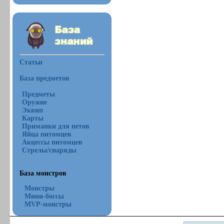
Статьи
База предметов
Предметы
Оружие
Эквип
Карты
Приманки для петов
Яйца питомцев
Акцессы питомцев
Стрелы/снаряды
База монстров
Монстры
Мини-боссы
MVP-монстры