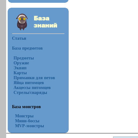
Статьи
База предметов
Предметы
Оружие
Эквип
Карты
Приманки для петов
Яйца питомцев
Акцессы питомцев
Стрелы/снаряды
База монстров
Монстры
Мини-боссы
MVP-монстры