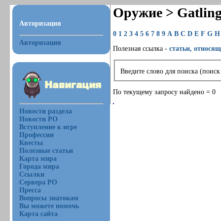
Оружие > Gatlin
Авторизация
0
1
2
3
4
5
6
7
8
9
A
B
C
D
E
F
G
H
Авторизация
Полезная ссылка -
статьи, относящ
Введите слово для поиска (поиск
По текущему запросу найдено = 0
Новости раздела
Новости РО
Вступление к игре
Профессии
Квесты
Полезные статьи
Карта мира
Города мира
Ссылки
Сервера РО
Пресса
Вопросы знатокам
Вы можете помочь
Карта сайта