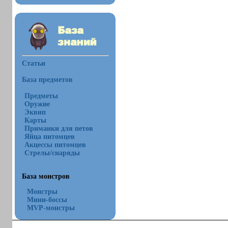
Статьи
База предметов
Предметы
Оружие
Эквип
Карты
Приманки для петов
Яйца питомцев
Акцессы питомцев
Стрелы/снаряды
База монстров
Монстры
Мини-боссы
MVP-монстры