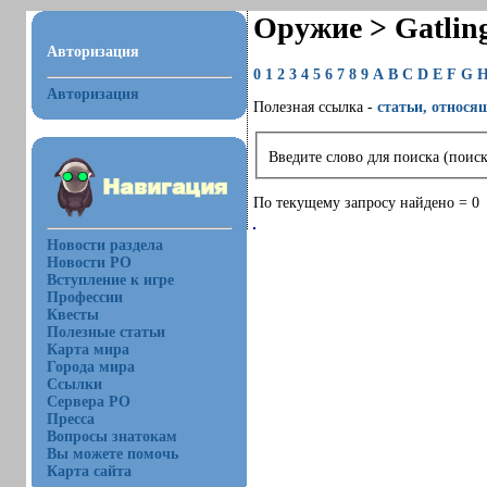
Оружие > Gatlin
Авторизация
0
1
2
3
4
5
6
7
8
9
A
B
C
D
E
F
G
Авторизация
Полезная ссылка -
статьи, относя
Введите слово для поиска (поиск
По текущему запросу найдено = 0
Новости раздела
Новости РО
Вступление к игре
Профессии
Квесты
Полезные статьи
Карта мира
Города мира
Ссылки
Сервера РО
Пресса
Вопросы знатокам
Вы можете помочь
Карта сайта