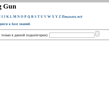
g Gun
H
I
J
K
L
M
N
O
P
Q
R
S
T
U
V
W
X
Y
Z
Показать всё
щиеся к базе знаний
.
 только в данной подкатегории):