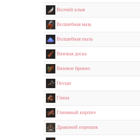
Волчий клык
Волшебная мазь
Волшебная пыль
Вязовая доска
Вязовое бревно
Гвозди
Глина
Глиняный кирпич
Драконий порошок