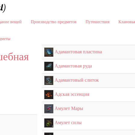
l)
дание вещей
Производство предметов
Путешествия
Клановые
едметы
Адамантовая пластина
ебная
Адамантовая руда
Адамантовый слиток
Адская эссенция
Амулет Мары
Амулет силы