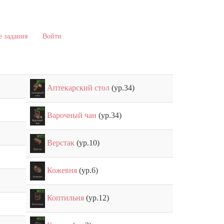
 задания
Войти
Аптекарский стол
(ур.34)
Варочный чан
(ур.34)
Верстак
(ур.10)
Кожевня
(ур.6)
Коптильня
(ур.12)