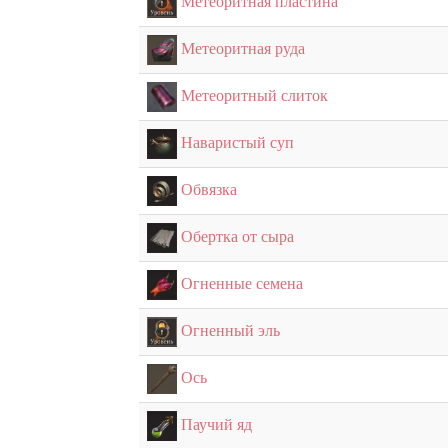
Метеоритная пластина
Метеоритная руда
Метеоритный слиток
Наваристый суп
Обвязка
Обертка от сыра
Огненные семена
Огненный эль
Ось
Паучий яд