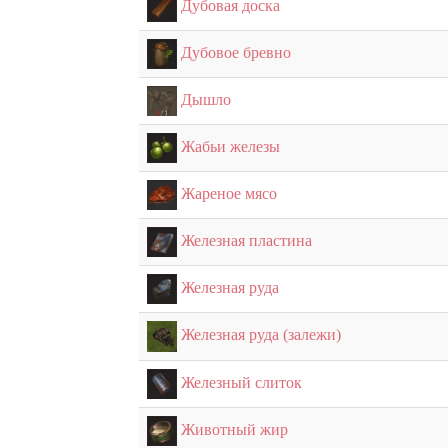
Дубовая доска
Дубовое бревно
Дышло
Жабьи железы
Жареное мясо
Железная пластина
Железная руда
Железная руда (залежи)
Железный слиток
Животный жир