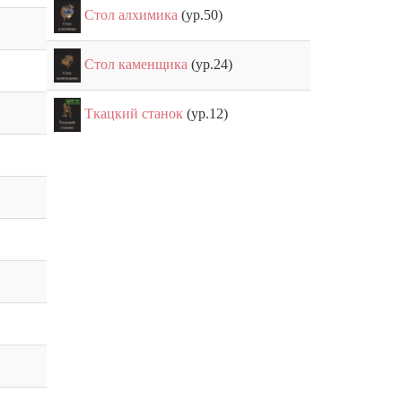
Стол алхимика
(ур.50)
Стол каменщика
(ур.24)
Ткацкий станок
(ур.12)