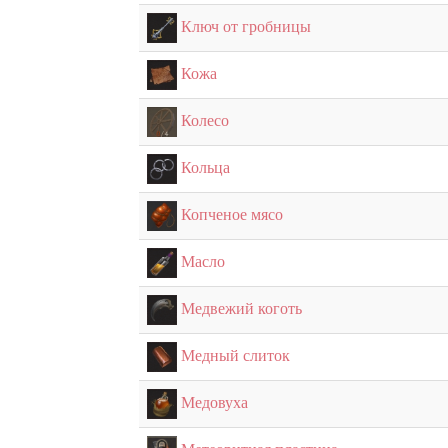
Ключ от гробницы
Кожа
Колесо
Кольца
Копченое мясо
Масло
Медвежий коготь
Медный слиток
Медовуха