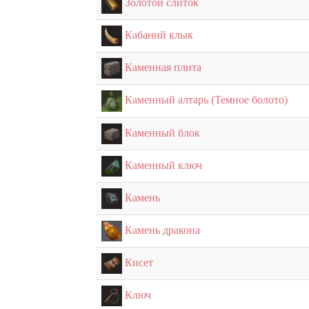
Золотой слиток
Кабаний клык
Каменная плита
Каменный алтарь (Темное болото)
Каменный блок
Каменный ключ
Камень
Камень дракона
Кисет
Ключ