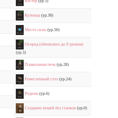
Костер
(ур.3)
Кузница
(ур.38)
Место силы
(ур.50)
Огород (обновлено до 9 уровня)
(ур.3)
Плавильная печь
(ур.28)
Ремесленный стол
(ур.24)
Родник
(ур.6)
Создание вещей без станков
(ур.0)