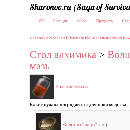
Sharonov.ru (Saga of Surviva
VK
Локации
Мобы
Предметы
Соз
Показать все станки
|
Показать все изготавливаемые пр
Стол алхимика
>
Волш
мазь
Волшебная мазь
Какие нужны ингридиенты для производства
Животный жир
(1 шт.)