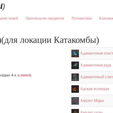
l)
дание вещей
Производство предметов
Путешествия
Клановые
(для локации Катакомбы)
Адамантовая плас
Адамантовая руда
мощью 4-х
ключей
.
Адамантовый слит
Адская эссенция
Амулет Мары
Амулет силы