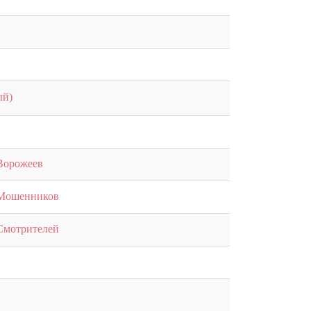
ый)
 Ворожеев
 Мошенников
 Смотрителей