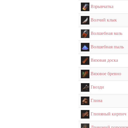
Взрывчатка
Волчий клык
Волшебная мазь
Волшебная пыль
Вязовая доска
Вязовое бревно
Гвозди
Глина
Глиняный кирпич
Драконий порошо