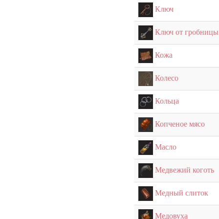
Ключ
Ключ от гробницы
Кожа
Колесо
Кольца
Копченое мясо
Масло
Медвежий коготь
Медный слиток
Медовуха