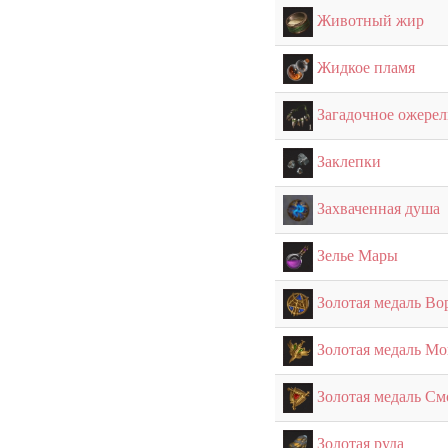
Животный жир
Жидкое пламя
Загадочное ожерел
Заклепки
Захваченная душа
Зелье Мары
Золотая медаль Во
Золотая медаль М
Золотая медаль См
Золотая руда