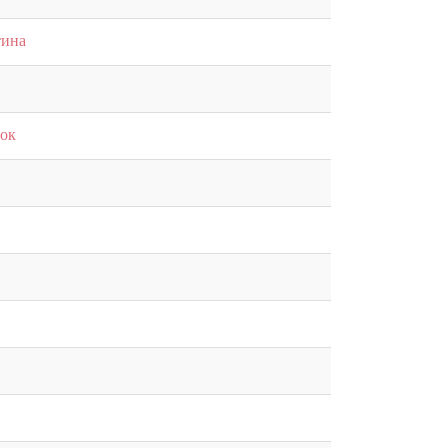
тина
ок