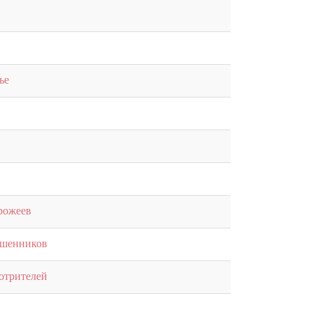
ье
рожеев
ошенников
отрителей