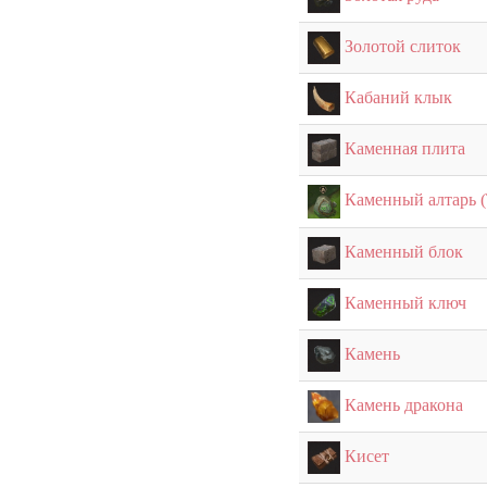
Золотой слиток
Кабаний клык
Каменная плита
Каменный алтарь (
Каменный блок
Каменный ключ
Камень
Камень дракона
Кисет