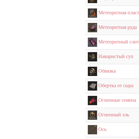
Метеоритная плас
Метеоритная руда
Метеоритный слит
Наваристый суп
Обвязка
Обертка от сыра
Огненные семена
Огненный эль
Ось