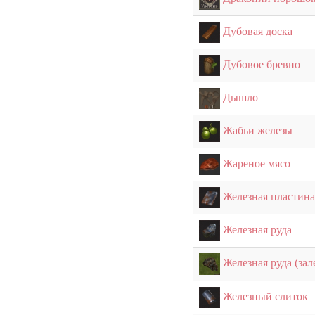
Дубовая доска
Дубовое бревно
Дышло
Жабьи железы
Жареное мясо
Железная пластина
Железная руда
Железная руда (зал
Железный слиток