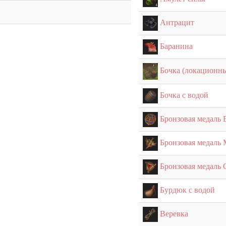
Антрацит
Баранина
Бочка (локационн
Бочка с водой
Бронзовая медаль
Бронзовая медаль
Бронзовая медаль
Бурдюк с водой
Веревка