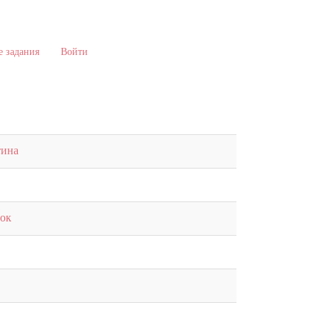
 задания
Войти
тина
ок