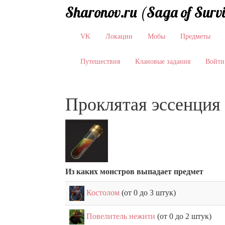
Sharonov.ru (Saga of Surv
VK
Локации
Мобы
Предметы
Путешествия
Клановые задания
Войти
Проклятая эссенция
Из каких монстров выпадает предмет
Костолом
(от 0 до 3 штук)
Повелитель нежити
(от 0 до 2 штук)