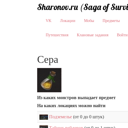
Sharonov.ru (Saga of Surv
VK
Локации
Мобы
Предметы
Путешествия
Клановые задания
Войти
Сера
Из каких монстров выпадает предмет
На каких локациях можно найти
Подземелье
(от 0 до 0 штук)
Тайник рейдеров
(от 0 до 1 штук)