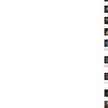
В
М
С