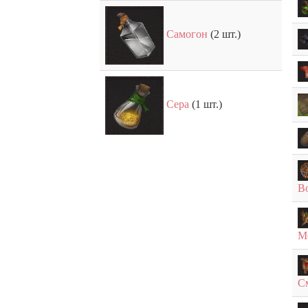
Самогон
(2 шт.)
Сера
(1 шт.)
В
М
С