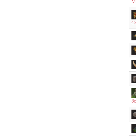
М
С
бо