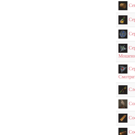
Се
Се
Се
Се
Мошенн
Се
Смотри
Сл
Со
Со
Со