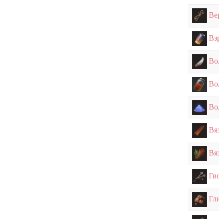
Ве
Вз
Во
Во
Во
Вя
Вя
Гв
Гл