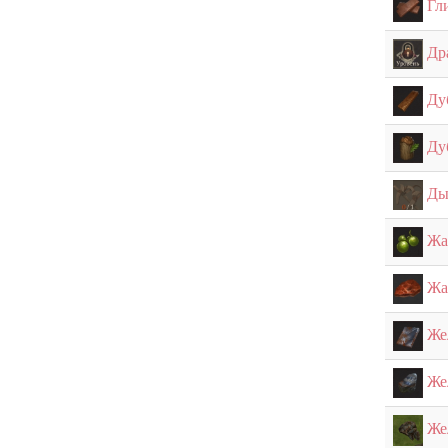
Гл
Др
Ду
Ду
Ды
Жа
Жа
Же
Же
Же