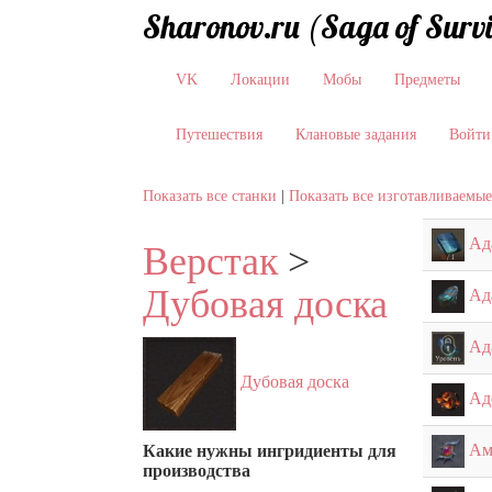
Sharonov.ru (Saga of Surv
VK
Локации
Мобы
Предметы
Путешествия
Клановые задания
Войти
Показать все станки
|
Показать все изготавливаемы
Ад
Верстак
>
Дубовая доска
Ад
Ад
Дубовая доска
Ад
Ам
Какие нужны ингридиенты для
производства