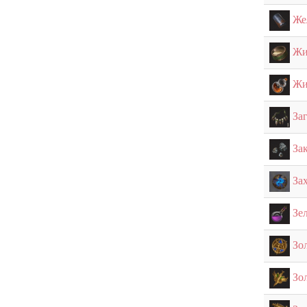
Же
Жи
Жи
За
За
За
Зе
Зо
Зо