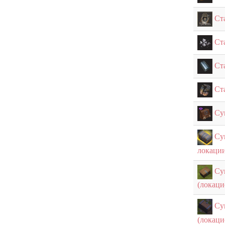
Ст
Ст
Ст
Ст
Су
Су
локаци
Су
(локац
Су
(локац