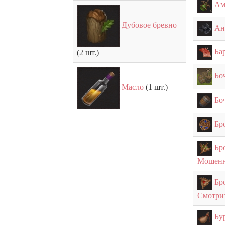
Ам
Дубовое бревно
Ан
Ба
(2 шт.)
Бо
Масло
(1 шт.)
Бо
Бр
Бр
Мошенн
Бр
Смотри
Бу