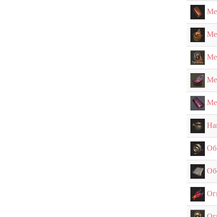
Ме
Ме
Ме
Ме
Ме
На
Об
Об
Ог
Ог