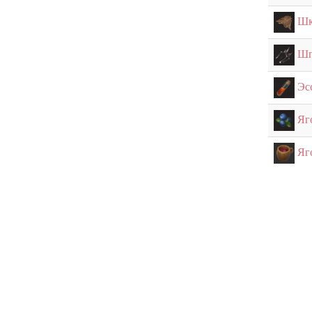
Шк
Шп
Эс
Яг
Яг