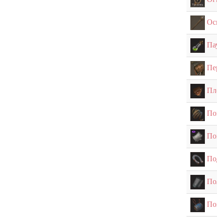
Ос
Па
Пе
Пл
По
По
По
По
По