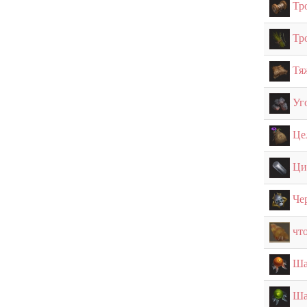
Тр
Тр
Тя
Уг
Це
Ци
Че
чт
Ша
Ша