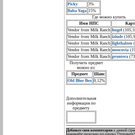
Picky
3%
Baba Yaga
15%
Где можно купить
Имя НПС
Карт
Vendor from Milk Ranch
hugel
(105,1
Vendor from Milk Ranch
izlude
(105,
Vendor from Milk Ranch
lighthalzen
(
Vendor from Milk Ranch
moscovia
(19
Vendor from Milk Ranch
prontera
(73
Получить предмет
можно из:
Предмет
Шанс
Old Blue Box
0,12%
Дополнительная
информация по
предмету
Добавьте свои комментарии
к данной стра
нажимайте несколько раз кнопку 'Отправить'!