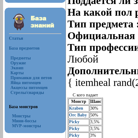
Поддается ли 
На какой пол 
Тип предмета 
Официальная 
Статьи
Тип профессии
База предметов
Любой
Предметы
Оружие
Дополнительны
Эквип
Карты
Приманки для петов
{ itemheal rand(
Яйца питомцев
Акцессы питомцев
Стрелы/снаряды
С кого падает
Монстр
Шанс
База монстров
Kraben
30%
Orc Baby
50%
Монстры
Мини-боссы
Picky
3,5%
MVP-монстры
Picky
3,5%
Picky
3%