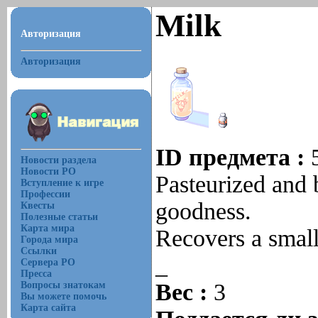
Milk
Авторизация
Авторизация
ID предмета :
Новости раздела
Новости РО
Pasteurized and 
Вступление к игре
Профессии
goodness.
Квесты
Полезные статьи
Карта мира
Recovers a smal
Города мира
Ссылки
_
Сервера РО
Пресса
Вес :
3
Вопросы знатокам
Вы можете помочь
Карта сайта