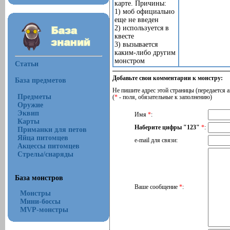
карте. Причины:
1) моб официально
еще не введен
2) используется в
квесте
3) вызывается
каким-либо другим
монстром
Статьи
Добавьте свои комментарии к монстру:
База предметов
Не пишите адрес этой страницы (передается а
Предметы
(
*
- поля, обязательные к заполнению)
Оружие
Эквип
Имя
*
:
Карты
Наберите цифры "123"
*
:
Приманки для петов
Яйца питомцев
e-mail для связи:
Акцессы питомцев
Стрелы/снаряды
База монстров
Ваше сообщение
*
:
Монстры
Мини-боссы
MVP-монстры