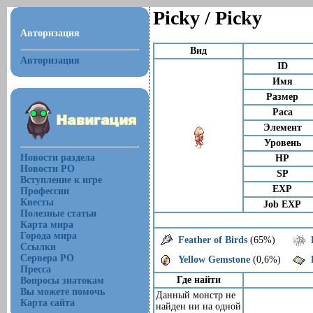
Picky / Picky
Авторизация
Вид
Авторизация
ID
Имя
Размер
Раса
Элемент
Уровень
Новости раздела
HP
Новости РО
SP
Вступление к игре
EXP
Профессии
Квесты
Job EXP
Полезные статьи
Карта мира
Города мира
Feather of Birds
(65%)
Ссылки
Сервера РО
Yellow Gemstone
(0,6%)
Пресса
Где найти
Вопросы знатокам
Вы можете помочь
Данный монстр не
Карта сайта
найден ни на одной