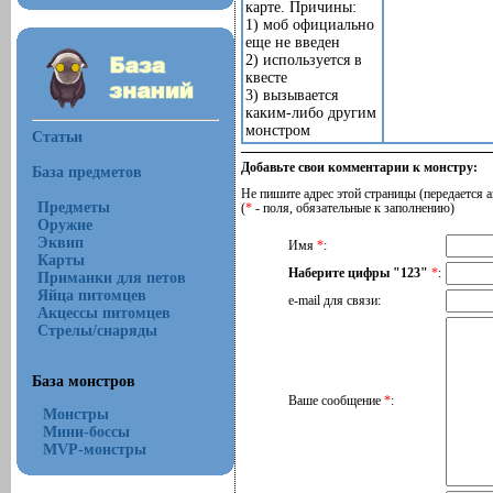
карте. Причины:
1) моб официально
еще не введен
2) используется в
квесте
3) вызывается
каким-либо другим
монстром
Статьи
Добавьте свои комментарии к монстру:
База предметов
Не пишите адрес этой страницы (передается а
Предметы
(
*
- поля, обязательные к заполнению)
Оружие
Эквип
Имя
*
:
Карты
Наберите цифры "123"
*
:
Приманки для петов
Яйца питомцев
e-mail для связи:
Акцессы питомцев
Стрелы/снаряды
База монстров
Ваше сообщение
*
:
Монстры
Мини-боссы
MVP-монстры