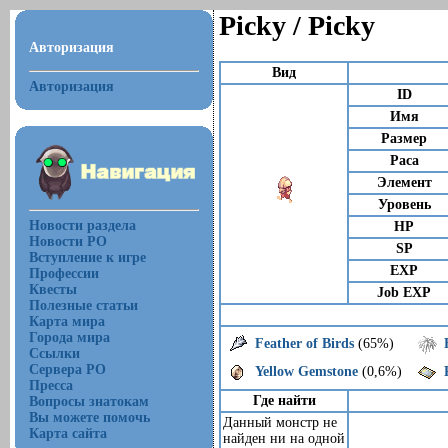
Picky / Picky
Авторизация
Вид
Авторизация
ID
Имя
Размер
Раса
Элемент
Уровень
Новости раздела
HP
Новости РО
SP
Вступление к игре
EXP
Профессии
Квесты
Job EXP
Полезные статьи
Карта мира
Города мира
Feather of Birds
(65%)
Ссылки
Сервера РО
Yellow Gemstone
(0,6%)
Пресса
Где найти
Вопросы знатокам
Вы можете помочь
Данный монстр не
Карта сайта
найден ни на одной