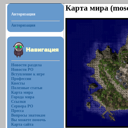
Карта мира (mosc
Авторизация
Авторизация
Новости раздела
Новости РО
Вступление к игре
Профессии
Квесты
Полезные статьи
Карта мира
Города мира
Ссылки
Сервера РО
Пресса
Вопросы знатокам
Вы можете помочь
Карта сайта