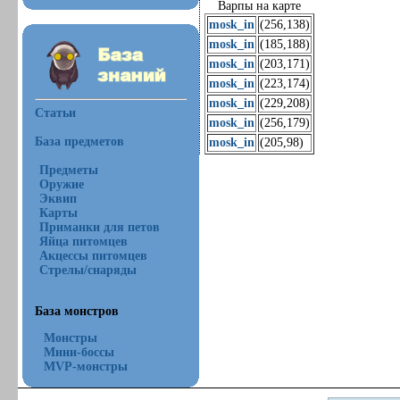
Варпы на карте
mosk_in
(256,138)
mosk_in
(185,188)
mosk_in
(203,171)
mosk_in
(223,174)
mosk_in
(229,208)
Статьи
mosk_in
(256,179)
База предметов
mosk_in
(205,98)
Предметы
Оружие
Эквип
Карты
Приманки для петов
Яйца питомцев
Акцессы питомцев
Стрелы/снаряды
База монстров
Монстры
Мини-боссы
MVP-монстры