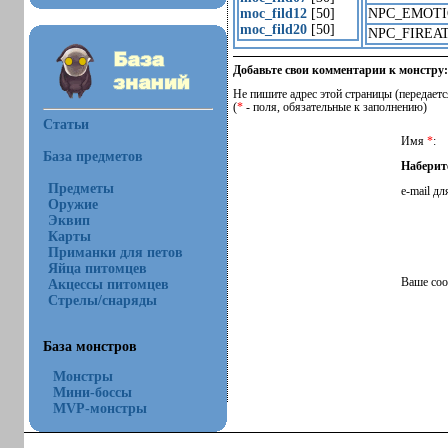
moc_fild12
[50]
NPC_EMOT
moc_fild20
[50]
NPC_FIREA
Добавьте свои комментарии к монстру:
Не пишите адрес этой страницы (передаетс
(
*
- поля, обязательные к заполнению)
Статьи
Имя
*
:
База предметов
Наберит
Предметы
e-mail дл
Оружие
Эквип
Карты
Приманки для петов
Яйца питомцев
Ваше со
Акцессы питомцев
Стрелы/снаряды
База монстров
Монстры
Мини-боссы
MVP-монстры