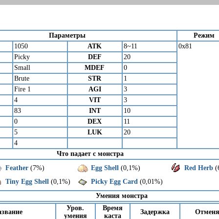
Параметры
Режим
1050
ATK
8~11
0x81
Picky
DEF
20
Small
MDEF
0
Brute
STR
1
Fire 1
AGI
3
4
VIT
3
83
INT
10
0
DEX
11
5
LUK
20
4
Что падает с монстра
Feather
(7%)
Egg Shell
(0,1%)
Red Herb
(
Tiny Egg Shell
(0,1%)
Picky Egg Card
(0,01%)
Умения монстра
Уров.
Время
азвание
Задержка
Отмен
умения
каста