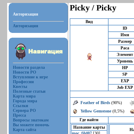
Picky / Picky
Авторизация
Вид
Авторизация
ID
Имя
Размер
Раса
Элемент
Уровень
Новости раздела
HP
Новости РО
SP
Вступление к игре
EXP
Профессии
Квесты
Job EXP
Полезные статьи
Карта мира
Города мира
Feather of Birds
(90%)
Ссылки
Сервера РО
Yellow Gemstone
(0,5%)
Пресса
Где найти
Вопросы знатокам
Вы можете помочь
Название карты
Карта сайта
Н
moc_fild07
[30]