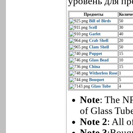
уровень для пр
Предметы
Количе
Bill of Birds
50
Scell
30
Garlet
40
Crab Shell
20
Clam Shell
50
Puppet
15
Glass Bead
10
China
15
Witherless Rose
1
Bouquet
5
Glass Tube
4
Note
: The NP
of Glass Tube
Note 2
: All 
Note 3
:Bouqu