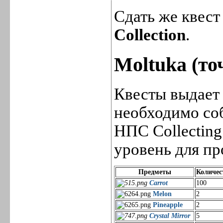
Сдать же квес
Collection
.
Moltuka (то
Квесты выдае
необходимо со
НПС Collectin
уровень для пр
Предметы
Количес
Carrot
100
Melon
2
Pineapple
2
Crystal Mirror
5