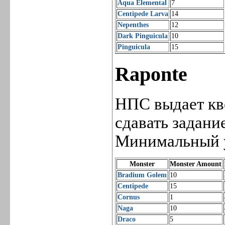
Aqua Elemental
7
Centipede Larva
14
Nepenthes
12
Dark Pinguicula
10
Pinguicula
15
Raponte
НПС выдает квес
сдавать задани
Минимальный ур
Monster
Monster Amount
Bradium Golem
10
Centipede
15
Cornus
1
Naga
10
Draco
5