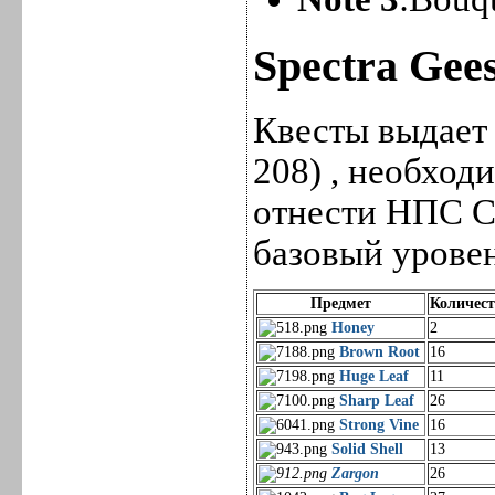
Spectra Gees
Квесты выдает 
208) , необход
отнести НПС Co
базовый уровен
Предмет
Количес
Honey
2
Brown Root
16
Huge Leaf
11
Sharp Leaf
26
Strong Vine
16
Solid Shell
13
Zargon
26