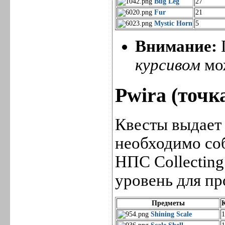
Bug Leg
27
Fur
21
Mystic Horn
5
Внимание:
курсивом
мо
Pwira (точка
Квесты выдает 
необходимо со
НПС Collectin
уровень для пр
Предметы
Shining Scale
1