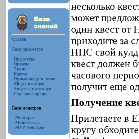
несколько квес
может предложи
один квест от 
приходите за 
Статьи
НПС свой кулд
База предметов
Предметы
квест должен б
Оружие
Эквип
часового перио
Карты
Приманки для петов
получит еще од
Яйца питомцев
Акцессы питомцев
Стрелы/снаряды
Получение кв
База монстров
Прилетаете в El
Монстры
Мини-боссы
кругу обходите
MVP-монстры