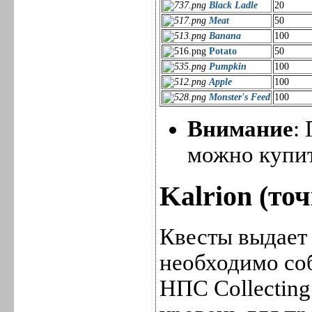
Black Ladle
20
Meat
50
Banana
100
Potato
50
Pumpkin
100
Apple
100
Monster's Feed
100
Внимание
:
можно купи
Kalrion (точ
Квесты выдает Н
необходимо со
НПС Collectin