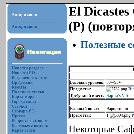
El Dicastes
Авторизация
(Р) (повто
Авторизация
Полезные с
Новости раздела
Новости РО
Вступление к игре
Профессии
Базовый уровень:
80+/95+
Квесты
Предметы:
Ri
Полезные статьи
Требуемый квест:
Sapha's Visit
Карта мира
Города мира
Ссылки
Базовый опыт:
Вариативно
Сервера РО
Предметы:
1
P
Пресса
Вопросы знатокам
Вы можете помочь
Некоторые Сафы
Карта сайта