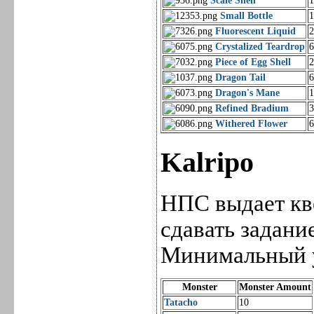
Scale Shell
Small Bottle
Fluorescent Liquid
Crystalized Teardrop
Piece of Egg Shell
Dragon Tail
Dragon's Mane
Refined Bradium
Withered Flower
Kalripo
НПС выдает квес
сдавать задани
Минимальный ур
Monster
Monster Amount
Tatacho
10