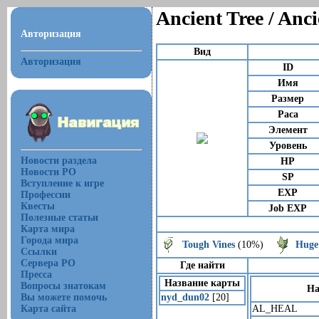
Ancient Tree / Anci
Авторизация
Вид
Авторизация
ID
Имя
Размер
Раса
Элемент
Уровень
Новости раздела
HP
Новости РО
SP
Вступление к игре
EXP
Профессии
Квесты
Job EXP
Полезные статьи
Карта мира
Города мира
Tough Vines
(10%)
Huge
Ссылки
Сервера РО
Где найти
Пресса
Название карты
Вопросы знатокам
На
Вы можете помочь
nyd_dun02
[20]
Карта сайта
AL_HEAL