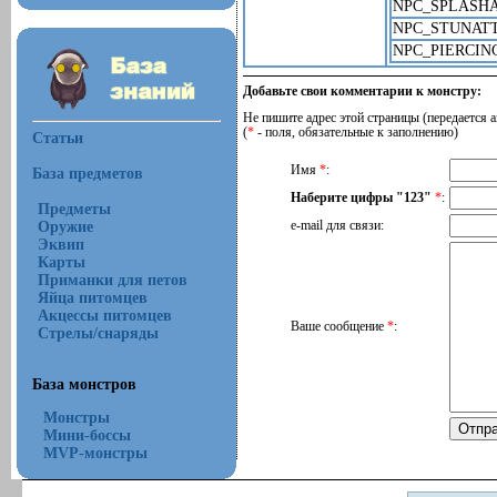
NPC_SPLASH
NPC_STUNAT
NPC_PIERCIN
Добавьте свои комментарии к монстру:
Не пишите адрес этой страницы (передается а
(
*
- поля, обязательные к заполнению)
Статьи
Имя
*
:
База предметов
Наберите цифры "123"
*
:
Предметы
Оружие
e-mail для связи:
Эквип
Карты
Приманки для петов
Яйца питомцев
Акцессы питомцев
Ваше сообщение
*
:
Стрелы/снаряды
База монстров
Монстры
Мини-боссы
MVP-монстры