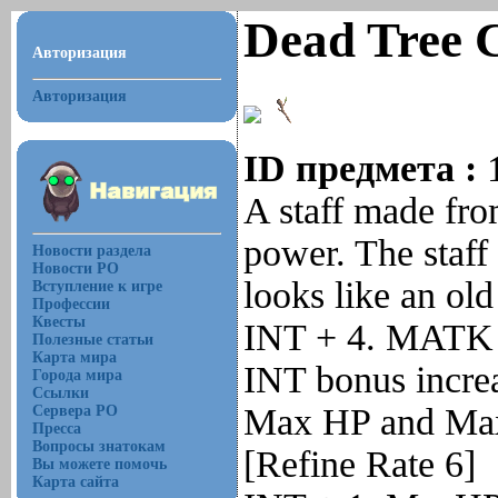
Dead Tree 
Авторизация
Авторизация
ID предмета :
A staff made fro
power. The staff
Новости раздела
Новости РО
looks like an old
Вступление к игре
Профессии
Квесты
INT + 4. MATK
Полезные статьи
Карта мира
INT bonus increas
Города мира
Ссылки
Max HP and Ma
Сервера РО
Пресса
Вопросы знатокам
[Refine Rate 6]
Вы можете помочь
Карта сайта