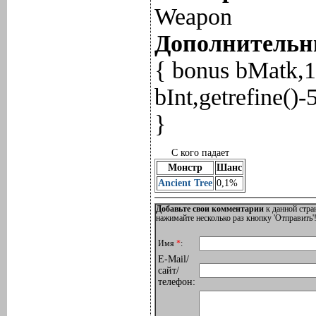
Weapon
Дополнительны
{ bonus bMatk,15
bInt,getrefine(
}
С кого падает
Монстр
Шанс
Ancient Tree
0,1%
Добавьте свои комментарии
к данной стра
нажимайте несколько раз кнопку 'Отправить'!
Имя
*
:
E-Mail/
сайт/
телефон: