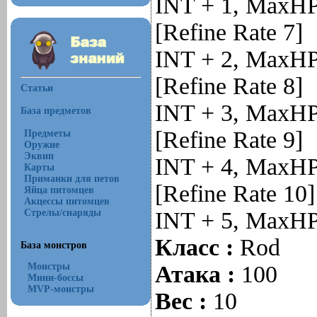
INT + 1, MaxHP
[Refine Rate 7]
INT + 2, MaxHP
[Refine Rate 8]
Статьи
INT + 3, MaxHP
База предметов
[Refine Rate 9]
Предметы
Оружие
Эквип
INT + 4, MaxHP
Карты
Приманки для петов
[Refine Rate 10]
Яйца питомцев
Акцессы питомцев
Стрелы/снаряды
INT + 5, MaxHP
Класс :
Rod
База монстров
Монстры
Атака :
100
Мини-боссы
MVP-монстры
Вес :
10