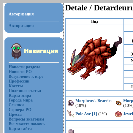
Detale / Detardeur
Авторизация
Вид
Авторизация
Э
У
Новости раздела
Новости РО
Вступление к игре
Профессии
Квесты
J
Полезные статьи
Карта мира
Города мира
Morpheus's Bracelet
Morp
Ссылки
(10%)
(10%
Сервера РО
Pole Axe [1]
(1%)
Jewe
Пресса
Вопросы знатокам
Вы можете помочь
Карта сайта