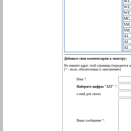
WZ
WZ
WZ
MG
SM
SM
AL
AL
AL
Добавьте свои комментарии к монстру:
Не пишите адрес этой страницы (передается а
(
*
- поля, обязательные к заполнению)
Имя
*
:
Наберите цифры "123"
*
:
e-mail для связи:
Ваше сообщение
*
: