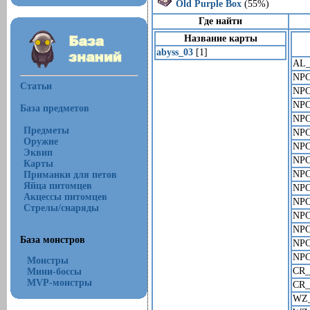
Old Purple Box
(55%)
Где найти
Название карты
abyss_03
[1]
AL
NP
Статьи
NP
NP
База предметов
NP
Предметы
NP
Оружие
NP
Эквип
NP
Карты
NP
Приманки для петов
Яйца питомцев
NP
Акцессы питомцев
NP
Стрелы/снаряды
NP
NP
База монстров
NP
NP
Монстры
CR
Мини-боссы
MVP-монстры
CR
WZ